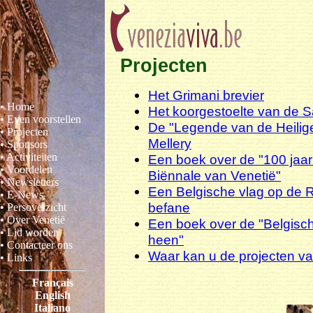
Projecten
Het Grimani brevier
• Home
Het koorgestoelte van de S
• Even voorstellen
De "Legende van de Heilige
• Projecten
Mellery
• Sponsors
• Activiteiten
Een boek over de "100 jaar
• Voordelen
Biënnale van Venetië"
• Newsletters
Een Belgische vlag op de R
• E-News
befane
• Persoverzicht
• Over Venetië
Een boek over de "Belgisc
• Lid worden
heen"
• Contacteer ons
Waar kan u de projecten va
• Links
Français
English
Italiano