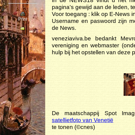
pagina's gewijd aan de leden, t
Voor toegang : klik op E-News i
Print
Username en paswoord zijn me
de News.
veneziaviva.be bedankt Mev
vereniging en webmaster (on
hulp bij het opstellen van deze 
De maatschappij Spot Imag
satellietfoto van Venetië
te tonen (©cnes)