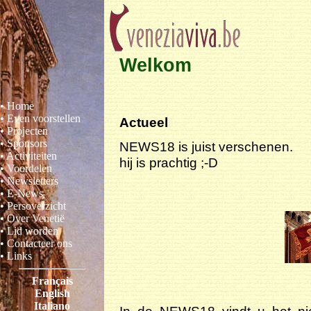
Welkom
• Home
• Even voorstellen
Actueel
• Projecten
• Sponsors
NEWS18 is juist verschenen.
• Activiteiten
hij is prachtig ;-D
• Voordelen
• Newsletters
• E-News
• Persoverzicht
• Over Venetië
• Lid worden
• Contacteer ons
• Links
Français
English
Italiano
In de NEWS18 vindt u het ni