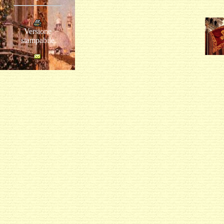
Versione
stampabile