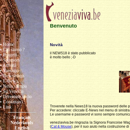
Benvenuto
• Home
Novità
• Chi siamo ?
il NEWS18 è stato pubblicato
• Progetti
è molto bello ;-D
• Sponsors
• Attività
• Vantaggi
• Newsletters
• E-News
• Nella stampa
• Su Venezia
• Diventare socio
• Contattarci
Troverete nella News18 la nuova password delle pag
• Link
Per accedere: cliccate E-News nel menu di sinistra
Le username e password vi sono sempre comunicat
Français
Nederlands
veneziaviva.be ringrazia la Signora Francoise Wa
(
Cat & Mouse
), per il suo aiuto nella costruzione d
English