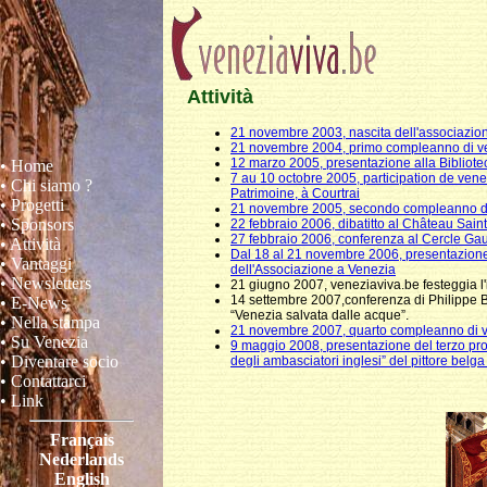
Attività
21 novembre 2003, nascita dell'associazio
21 novembre 2004, primo compleanno di v
12 marzo 2005, presentazione alla Bibliote
• Home
7 au 10 octobre 2005, participation de ve
• Chi siamo ?
Patrimoine, à Courtrai
• Progetti
21 novembre 2005, secondo compleanno di
• Sponsors
22 febbraio 2006, dibatitto al Château Sain
27 febbraio 2006, conferenza al Cercle Gau
• Attività
Dal 18 al 21 novembre 2006, presentazione
• Vantaggi
dell'Associazione a Venezia
• Newsletters
21 giugno 2007, veneziaviva.be festeggia l'in
14 settembre 2007,conferenza di Philippe B
• E-News
“Venezia salvata dalle acque”.
• Nella stampa
21 novembre 2007, quarto compleanno di ve
• Su Venezia
9 maggio 2008, presentazione del terzo prog
• Diventare socio
degli ambasciatori inglesi” del pittore be
• Contattarci
• Link
Français
Nederlands
English