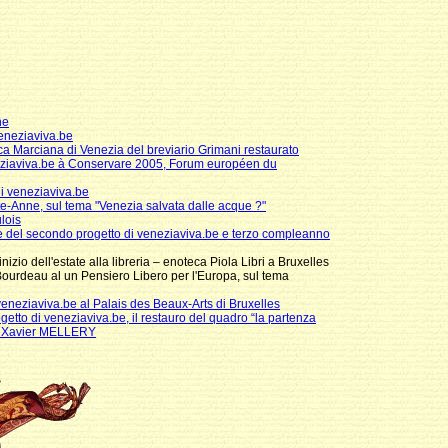
ne
eneziaviva.be
ca Marciana di Venezia del breviario Grimani restaurato
neziaviva.be à Conservare 2005, Forum européen du
 veneziaviva.be
te-Anne, sul tema "Venezia salvata dalle acque ?"
lois
 del secondo progetto di veneziaviva.be e terzo compleanno
izio dell'estate alla libreria – enoteca Piola Libri a Bruxelles
ourdeau al un Pensiero Libero per l'Europa, sul tema
neziaviva.be al Palais des Beaux-Arts di Bruxelles
etto di veneziaviva.be, il restauro del quadro “la partenza
lga Xavier MELLERY