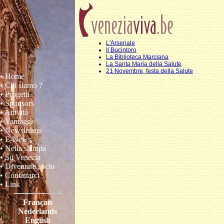
L'Arsenale
Il Bucintoro
La Biblioteca Marciana
La Santa Maria della Salute
21 Novembre, festa della Salute
• Home
• Chi siamo ?
• Progetti
• Sponsors
• Attività
• Vantaggi
• Newsletters
• E-News
• Nella stampa
• Su Venezia
• Diventare socio
• Contattarci
• Link
Français
Nederlands
English