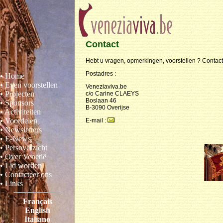
Contact
Hebt u vragen, opmerkingen, voorstellen ? Contact
Postadres :
• Home
• Even voorstellen
Veneziaviva.be
• Projecten
c/o Carine CLAEYS
Boslaan 46
• Sponsors
B-3090 Overijse
• Activiteiten
• Voordelen
E-mail :
• Newsletters
• E-News
• Persoverzicht
• Over Venetië
• Lid worden
• Contacteer ons
• Links
Français
English
Italiano