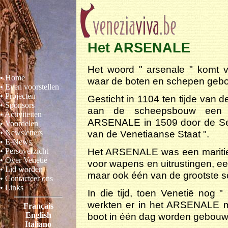
Het ARSENALE
Het woord " arsenale " komt 
• Home
waar de boten en schepen geb
• Even voorstellen
• Projecten
Gesticht in 1104 ten tijde van
• Sponsors
aan de scheepsbouw een 
• Activiteiten
ARSENALE in 1509 door de Sena
• Voordelen
van de Venetiaanse Staat ".
• Newsletters
• E-News
Het ARSENALE was een maritie
• Persoverzicht
• Over Venetië
voor wapens en uitrustingen, een
• Lid worden
maar ook één van de grootste s
• Contacteer ons
• Links
In die tijd, toen Venetië nog
werkten er in het ARSENALE 
Français
boot in één dag worden gebouw
English
Italiano