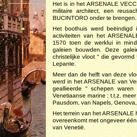
Het is in het ARSENALE VECC
militaire architect, een reus
BUCINTORO onder te brengen.
Print
Het boothuis werd beëindigd i
activiteiten van het ARSENAL
1570 toen de werklui in min
galeien bouwden. Deze gale
christelijke vloot " die gevorm
Lepante.
Meer dan de helft van deze vlo
werd in het ARSENALE van Vene
geallieerde " schepen waren
Venetiaanse marine ; t.t.z. me
Pausdom, van Napels, Genova, S
Het terrein van het ARSENALE h
overeenkomt met ongeveer één ti
van Venetië.