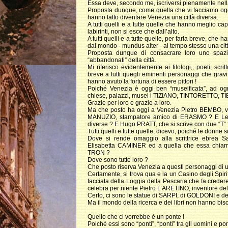
Essa deve, secondo me, iscriversi pienamente nella v
Proposta dunque, come quella che vi facciamo oggi,
hanno fatto diventare Venezia una città diversa.
A tutti quelli e a tutte quelle che hanno meglio capi
labirinti, non si esce che dall’alto.
A tutti quelli e a tutte quelle, per farla breve, ch
dal mondo - mundus alter - al tempo stesso una città
Proposta dunque di consacrare loro uno spazio 
“abbandonati” della città.
Mi riferisco evidentemente ai filologi,, poeti, scritto
breve a tutti quegli eminenti personaggi che grav
hanno avuto la fortuna di essere pittori !
Poiché Venezia è oggi ben “museificata”, ad ogn
chiese, palazzi, musei i TIZIANO, TINTORETTO, 
Grazie per loro e grazie a loro.
Ma che posto ha oggi a Venezia Pietro BEMBO, ver
MANUZIO, stampatore amico di ERASMO ? E Leon
diverse ? E Hugo PRATT, che si scrive con due “T”
Tutti quelli e tutte quelle, dicevo, poiché le donne
Dove si rende omaggio alla scrittrice ebrea Sa
Elisabetta CAMINER ed a quella che essa chiamava
TRON ?
Dove sono tutte loro ?
Che posto riserva Venezia a questi personaggi di 
Certamente, si trova qua e la un Casino degli Spirit
facciata della Loggia della Pescaria che fa credere a
celebra per niente Pietro L’ARETINO, inventore de
Certo, ci sono le statue di SARPI, di GOLDONI e de
Ma il mondo della ricerca e dei libri non hanno biso
Quello che ci vorrebbe è un ponte !
Poiché essi sono “ponti”, “ponti” tra gli uomini e pon