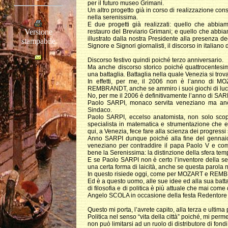
per il futuro museo Grimani.
Un altro progetto già in corso di realizzazione cons
nella serenissima.
E due progetti già realizzati: quello che abbia
Versione
restauro del Breviario Grimani; e quello che ab
illustrato dalla nostra Presidente alla presenza deg
stampabile
Signore e Signori giornalisti, il discorso in italiano 
Discorso festivo quindi poiché terzo anniversario.
Ma anche discorso storico poiché quattrocentesim
una battaglia. Battaglia nella quale Venezia si tro
In effetti, per me, il 2006 non è l’anno di M
REMBRANDT, anche se ammiro i suoi giochi di luc
No, per me il 2006 è definitivamente l’anno di SAR
Paolo SARPI, monaco servita veneziano ma anche
Sindaco.
Paolo SARPI, eccelso anatomista, non solo scop
specialista in matematica e strumentazione che 
qui, a Venezia, fece fare alla scienza dei progressi 
Anno SARPI dunque poiché alla fine del gennaio
veneziano per contraddire il papa Paolo V e com
bene la Serenissima: la distinzione della sfera temp
E se Paolo SARPI non è certo l’inventore della se
una certa forma di laicità, anche se questa parola 
In questo risiede oggi, come per MOZART e REMB
Ed è a questo uomo, alle sue idee ed alla sua bat
di filosofia e di politica è più attuale che mai com
Angelo SCOLA in occasione della festa Redentore 
Questo mi porta, l’avrete capito, alla terza e ultima 
Politica nel senso “vita della città” poiché, mi pe
non può limitarsi ad un ruolo di distributore di fon