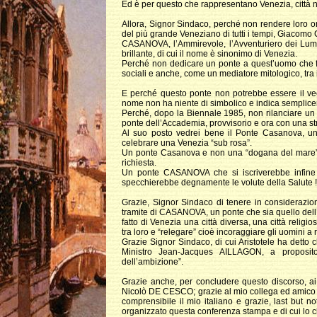
Ed è per questo che rappresentano Venezia, città 
Allora, Signor Sindaco, perché non rendere loro o
del più grande Veneziano di tutti i tempi, Giaco
CASANOVA, l’Ammirevole, l’Avventuriero dei Lumi, l
brillante, di cui il nome è sinonimo di Venezia.
Perché non dedicare un ponte a quest’uomo che fu lu
sociali e anche, come un mediatore mitologico, tra i se
E perché questo ponte non potrebbe essere il vec
nome non ha niente di simbolico e indica semplice
Perché, dopo la Biennale 1985, non rilanciare un 
ponte dell’Accademia, provvisorio e ora con una st
Al suo posto vedrei bene il Ponte Casanova, un 
celebrare una Venezia “sub rosa”.
Un ponte Casanova e non una “dogana del mare”, 
richiesta.
Un ponte CASANOVA che si iscriverebbe infine nel
specchierebbe degnamente le volute della Salute !
Grazie, Signor Sindaco di tenere in considerazion
tramite di CASANOVA, un ponte che sia quello dell’A
fatto di Venezia una città diversa, una città religi
tra loro e “relegare” cioè incoraggiare gli uomini a r
Grazie Signor Sindaco, di cui Aristotele ha detto che s
Ministro Jean-Jacques AILLAGON, a proposito
dell’ambizione”.
Grazie anche, per concludere questo discorso,
Nicolò DE CESCO; grazie al mio collega ed amic
comprensibile il mio italiano e grazie, last bu
organizzato questa conferenza stampa e di cui lo cha