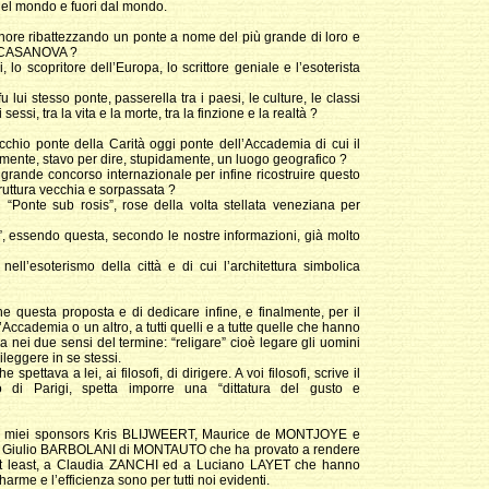
nel mondo e fuori dal mondo.
nore ribattezzando un ponte a nome del più grande di loro e
mo CASANOVA ?
o scopritore dell’Europa, lo scrittore geniale e l’esoterista
i stesso ponte, passerella tra i paesi, le culture, le classi
ssi, tra la vita e la morte, tra la finzione e la realtà ?
chio ponte della Carità oggi ponte dell’Accademia di cui il
mente, stavo per dire, stupidamente, un luogo geografico ?
grande concorso internazionale per infine ricostruire questo
ruttura vecchia e sorpassata ?
“Ponte sub rosis”, rose della volta stellata veneziana per
essendo questa, secondo le nostre informazioni, già molto
l’esoterismo della città e di cui l’architettura simbolica
e questa proposta e di dedicare infine, e finalmente, per il
ccademia o un altro, a tutti quelli e a tutte quelle che hanno
osa nei due sensi del termine: “religare” cioè legare gli uomini
ileggere in se stessi.
pettava a lei, ai filosofi, di dirigere. A voi filosofi, scrive il
 di Parigi, spetta imporre una “dittatura del gusto e
 ai miei sponsors Kris BLIJWEERT, Maurice de MONTJOYE e
o Giulio BARBOLANI di MONTAUTO che ha provato a rendere
t not least, a Claudia ZANCHI ed a Luciano LAYET che hanno
rme e l’efficienza sono per tutti noi evidenti.