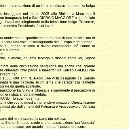
iste nella redazione di un libro che ritracci la presenza belga
mo festeggiato nel marzo 2005 alla Biblioteca Marciana, il
biamo inaugurato ieri a San GIORGIO MAGGIORE e che è stato
li inviati del telegiornale della televisione belga. Troverete,
della nostra Presidente là sui tavoli.
o anniversario, quadricentenario, non di una nascita ma di
va ancora una volta all’avanguardia dell’Europa e del mondo.
OZART, anche se amo il divino compositore, né l’anno di
e e di ombra.
PI.
, e anche, brillante teologo e filosofo come lei, Signor
ritore della circolazione sanguigna ma anche così grande
era chiamato “mio padre e maestro” da Galileo GALILEI che
straordinari.
 1606, 400 anni fa, Paolo SARPI fu designato dal Senato
battere una battaglia su un tema che caratterizza talmente
orale da quella spirituale.
parazione tra Stato e Chiesa, è sicuramente il precursore di
non era stata ancora inventata.
RANDT, la sua modernità.
taglia che voglio quest’anno rendere omaggio. Questa lezione
e dimostrato dall’omelia del Patriarca e Arcivescovo di Venezia
!
parte del mio discorso, la parte più politica.
rmetta Signor Sindaco, credo che un’associazione “per Venezia”
di per dei restauri, per quanto importanti possano essere.