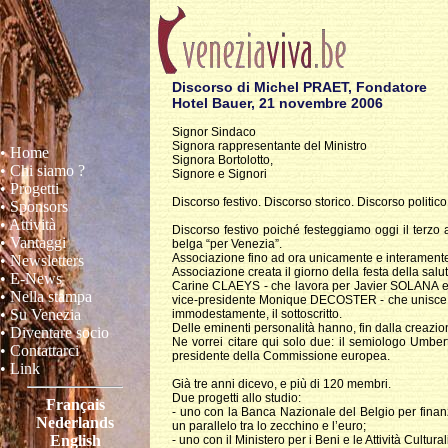
Discorso di Michel PRAET, Fondatore
Hotel Bauer, 21 novembre 2006
Signor Sindaco
Signora rappresentante del Ministro
• Home
Signora Bortolotto,
• Chi siamo ?
Signore e Signori
• Progetti
Discorso festivo. Discorso storico. Discorso politico
• Sponsors
• Attività
Discorso festivo poiché festeggiamo oggi il terzo
• Vantaggi
belga “per Venezia”.
Associazione fino ad ora unicamente e interamente 
• Newsletters
Associazione creata il giorno della festa della sal
• E-News
Carine CLAEYS - che lavora per Javier SOLANA e che
• Nella stampa
vice-presidente Monique DECOSTER - che unisce la
• Su Venezia
immodestamente, il sottoscritto.
Delle eminenti personalità hanno, fin dalla creazion
• Diventare socio
Ne vorrei citare qui solo due: il semiologo Umbe
• Contattarci
presidente della Commissione europea.
• Link
Già tre anni dicevo, e più di 120 membri.
Due progetti allo studio:
Français
- uno con la Banca Nazionale del Belgio per finanz
Nederlands
un parallelo tra lo zecchino e l’euro;
English
- uno con il Ministero per i Beni e le Attività Cultur