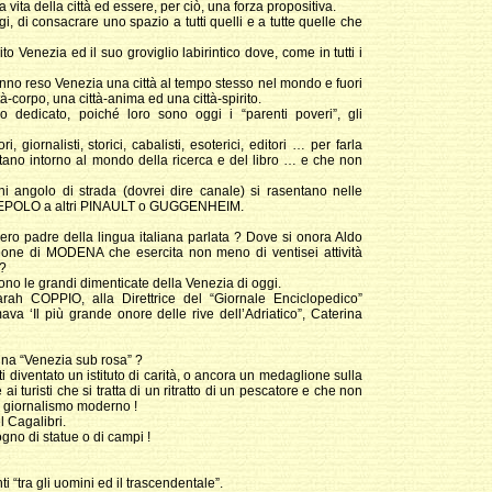
ita della città ed essere, per ciò, una forza propositiva.
 di consacrare uno spazio a tutti quelli e a tutte quelle che
to Venezia ed il suo groviglio labirintico dove, come in tutti i
e hanno reso Venezia una città al tempo stesso nel mondo e fuori
-corpo, una città-anima ed una città-spirito.
dedicato, poiché loro sono oggi i “parenti poveri”, gli
ri, giornalisti, storici, cabalisti, esoterici, editori … per farla
itano intorno al mondo della ricerca e del libro … e che non
i angolo di strada (dovrei dire canale) si rasentano nelle
TIEPOLO a altri PINAULT o GUGGENHEIM.
o padre della lingua italiana parlata ? Dove si onora Aldo
e di MODENA che esercita non meno di ventisei attività
 ?
 sono le grandi dimenticate della Venezia di oggi.
rah COPPIO, alla Direttrice del “Giornale Enciclopedico”
 ‘Il più grande onore delle rive dell’Adriatico”, Caterina
una “Venezia sub rosa” ?
i diventato un istituto di carità, o ancora un medaglione sulla
i turisti che si tratta di un ritratto di un pescatore e che non
l giornalismo moderno !
l Cagalibri.
gno di statue o di campi !
ti “tra gli uomini ed il trascendentale”.