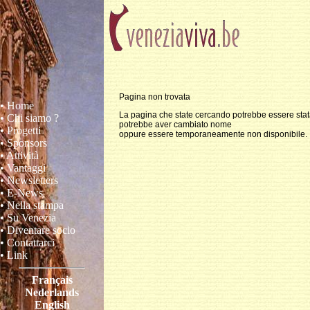
Pagina non trovata
• Home
La pagina che state cercando potrebbe essere stat
• Chi siamo ?
potrebbe aver cambiato nome
• Progetti
oppure essere temporaneamente non disponibile.
• Sponsors
• Attività
• Vantaggi
• Newsletters
• E-News
• Nella stampa
• Su Venezia
• Diventare socio
• Contattarci
• Link
Français
Nederlands
English