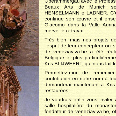
Oberammergau avec le Profess
Beaux Arts de Munich sou
HENSELMANN e LADNER. C'est
continue son œuvre et il ense
Giacomo dans la Valle Aurin
merveilleux travail.
Très bien, mais nos projets de
l'esprit de leur concepteur ou 
de veneziaviva.be a été réa
Belgique et plus particulièrem
Kris BLIJWEERT, qui nous fait le 
Permettez-moi de remerci
contribution en notre nom à tou
demanderai maintenant à Kris
restaurées.
Je voudrais enfin vous inviter 
salle hospitalière du monast
fondateur de veneziaviva.be, of