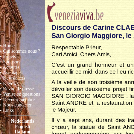
Discours de Carine CLAE
San Giorgio Maggiore, l
• Home
Respectable Prieur,
• Qui sommes nous ?
Cari Amici, Chers Amis,
• Projets
• Sponsors
C’est un grand honneur et un 
• Activités
accueillir ce midi dans ce lieu ric
• Avantages
• Newsletters
A la veille de son troisième an
• E-News
dévoiler son deuxième projet fin
• Revue de presse
• Venise en questions
SAN GIORGIO MAGGIORE : la réf
• Devenir membre
Saint ANDRE et la restauratio
• Nous contacter
le Majeur.
• Links
Il y a sept ans, durant des t
Nederlands
chœur, la statue de Saint AND
English
Italiano
furent endommagées par les 