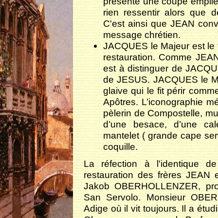
présente une coupe emplie
rien ressentir alors que 
C'est ainsi que JEAN convi
message chrétien.
JACQUES le Majeur est le tr
restauration. Comme JEAN,
est à distinguer de JACQU
de JESUS. JACQUES le Maj
glaive qui le fit périr com
Apôtres. L’iconographie méd
pèlerin de Compostelle, mun
d’une besace, d’une ca
mantelet ( grande cape serv
coquille.
La réfection à l'identique 
restauration des frères JEAN 
Jakob OBERHOLLENZER, profes
San Servolo. Monsieur OBER
Adige où il vit toujours. Il a ét