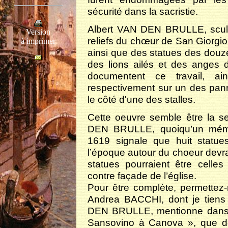
sécurité dans la sacristie.
Albert VAN DEN BRULLE, sculpt
Version
reliefs du chœur de San Giorgi
à imprimer
ainsi que des statues des douze
des lions ailés et des anges 
documentent ce travail, a
respectivement sur un des pann
le côté d'une des stalles.
Cette oeuvre semble être la 
DEN BRULLE, quoiqu’un mémo
1619 signale que huit statue
l’époque autour du choeur devra
statues pourraient être celle
contre façade de l’église.
Pour être complète, permettez
Andrea BACCHI, dont je tiens
DEN BRULLE, mentionne dans s
Sansovino à Canova », que de