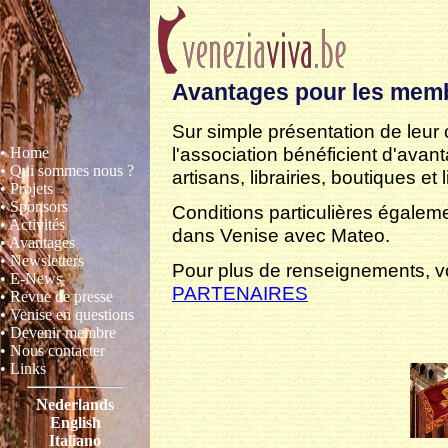
Avantages pour les memb
Sur simple présentation de leu
l'association bénéficient d'avan
• Home
• Qui sommes nous ?
artisans, librairies, boutiques et 
• Projets
• Sponsors
Conditions particulières égalem
• Activités
dans Venise avec Mateo.
• Avantages
• Newsletters
Pour plus de renseignements, vo
• E-News
PARTENAIRES
• Revue de presse
• Venise en questions
• Devenir membre
• Nous contacter
• Links
Nederlands
English
Italiano