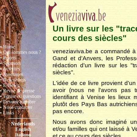
Un livre sur les "tra
cours des siècles"
• Home
veneziaviva.be a commandé à 
• Qui sommes nous ?
Gand et d'Anvers, les Profess
• Projets
• Sponsors
rédaction d'un livre sur les 
• Activités
siècles".
• Avantages
• Newsletters
L'idée de ce livre provient d'u
• E-News
avoir (nous ne l'avons pas t
• Revue de presse
identifiant à Venise les lieu
• Venise en questions
• Devenir membre
plutôt des Pays Bas autrichiens
• Nous contacter
pas encore.
• Links
Nous avons donc imaginé un l
Nederlands
et/ou familles qui ont laissé à
English
Italiano
et ce au cours des siècles.