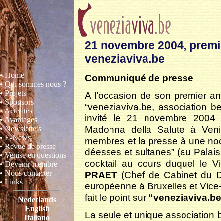
21 novembre 2004, premie
veneziaviva.be
• Home
Communiqué de presse
• Qui sommes nous ?
• Projets
A l’occasion de son premier anni
• Sponsors
“veneziaviva.be, association b
• Activités
invité le 21 novembre 2004 (j
• Avantages
Madonna della Salute à Veni
• Newsletters
• E-News
membres et la presse à une noct
• Revue de presse
déesses et sultanes” (au Palais
• Venise en questions
cocktail au cours duquel le Vi
• Devenir membre
• Nous contacter
PRAET
(Chef de Cabinet du Di
• Links
européenne à Bruxelles et Vice
fait le point sur
“veneziaviva.be
Nederlands
English
La seule et unique association be
Italiano