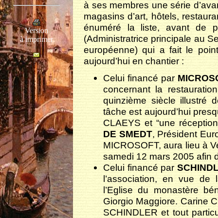
à ses membres une série d’ava
magasins d’art, hôtels, restauran
énuméré la liste, avant de 
Version
(Administratrice principale au S
à imprimer
européenne) qui a fait le poin
aujourd’hui en chantier :
Celui financé par
MICROS
concernant la restauratio
quinzième siècle illustré 
tâche est aujourd’hui presq
CLAEYS et “une réception o
DE SMEDT
, Président Eur
MICROSOFT, aura lieu à Ve
samedi 12 mars 2005 afin de 
Celui financé par
SCHIND
l’association, en vue de 
l’Eglise du monastère bén
Giorgio Maggiore. Carine 
SCHINDLER et tout particu