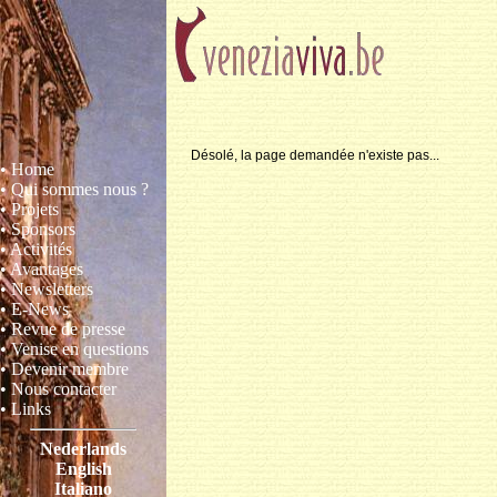
Désolé, la page demandée n'existe pas...
• Home
• Qui sommes nous ?
• Projets
• Sponsors
• Activités
• Avantages
• Newsletters
• E-News
• Revue de presse
• Venise en questions
• Devenir membre
• Nous contacter
• Links
Nederlands
English
Italiano