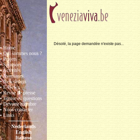
Désolé, la page demandée n'existe pas...
• Home
• Qui sommes nous ?
• Projets
• Sponsors
• Activités
• Avantages
• Newsletters
• E-News
• Revue de presse
• Venise en questions
• Devenir membre
• Nous contacter
• Links
Nederlands
English
Italiano