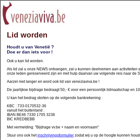
Lid worden
Houdt u van Venetië ?
Doe er dan iets voor !
Ook u kan lid worden.
Als lid zal u onze NEWS ontvangen, zal u kunnen deelnemen aan activiteiten en
onze leden gereserveerd zijn en met hulp daarvan uw volgende reis naar de S
Aarzel niet langer en word ook lid van veneziaviva.be !
De jaarlijkse bijdrage bedraagt 50,- € voor een persoonlijk lidmaatschap en 10
U kan het bedrag storten op de volgende bankrekening :
KBC : 733-0170532-36
vanuit het buitenland :
IBAN BE46 7330 1705 3236
BIC KREDBEBB
Met vermelding: "Bijdrage vv.be + naam en voornaam"
Stuur ons ook het
inschrijvingsformulier
zodat wij u op de hoogte kunnen houde