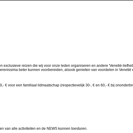
 exclusieve reizen die wij voor onze leden organiseren en andere 'Venetië-liefheb
erenissima beter kunnen voorbereiden, alsook genieten van voordelen in Venetië e
0,- € voor een familiaal lidmaatschap (respectievelijk 30-, € en 60,- € bij ononder
n van alle activiteiten en de NEWS kunnen toesturen.